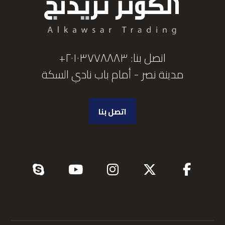
اتصل بنا: ٢٠١٠٣٧٧٨٨٨٣+
مدينة نصر - أمام باب نادي السكة
اتصل بنا