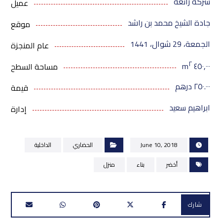
شركة رائعة
عميل
جادة الشيخ محمد بن راشد
موقع
الجمعة، 29 شوال، 1441
عام المنجزة
٢
٤٥٠,٠٠٠ m
مساحة السطح
٢٥٠.٠٠٠ درهم
قيمة
ابراهيم سعيد
إدارة
June 10, 2018
الحضاري
الداخلية
أخضر
بناء
منزل