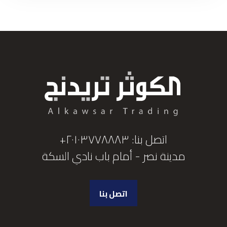
اتصل بنا: ٢٠١٠٣٧٧٨٨٨٣+
مدينة نصر - أمام باب نادي السكة
اتصل بنا