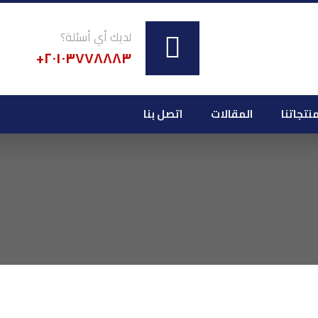
لديك أي أسئلة؟
٢٠١٠٣٧٧٨٨٨٣+
نتجاتنا
المقالات
اتصل بنا