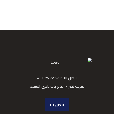
اتصل بنا: ٢٠١٠٣٧٧٨٨٨٣+
مدينة نصر - أمام باب نادي السكة
اتصل بنا